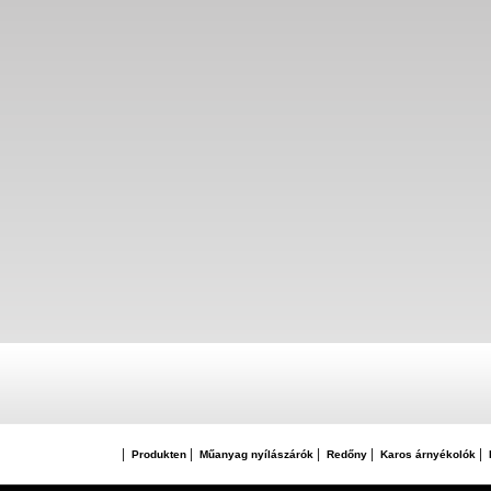
|
|
|
|
|
Produkten
Műanyag nyílászárók
Redőny
Karos árnyékolók